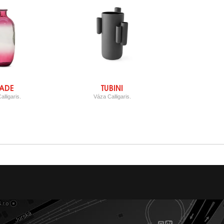
ADE
TUBINI
lligaris.
Váza Calligaris.