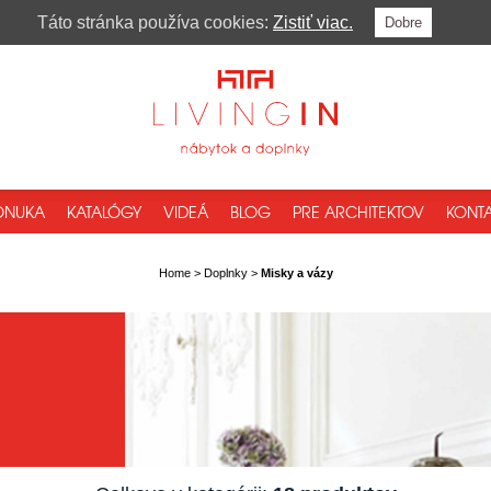
Táto stránka používa cookies:
Zistiť viac.
Dobre
ONUKA
KATALÓGY
VIDEÁ
BLOG
PRE ARCHITEKTOV
KONTA
Home
>
Doplnky
>
Misky a vázy