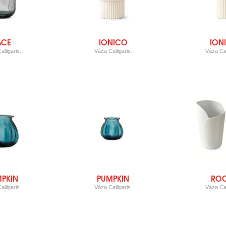
ACE
IONICO
ION
lligaris.
Váza Calligaris.
Váza Cal
PKIN
PUMPKIN
RO
lligaris.
Váza Calligaris.
Váza Cal