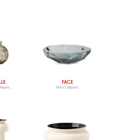
LLE
FACE
ligaris.
Misa Calligaris.