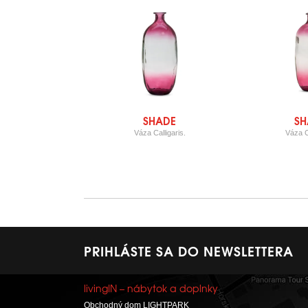
SHADE
SH
Váza Calligaris.
Váza Ca
PRIHLÁSTE SA DO NEWSLETTERA
livingIN – nábytok a doplnky
Obchodný dom LIGHTPARK