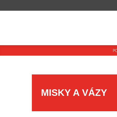
P
MISKY A VÁZY