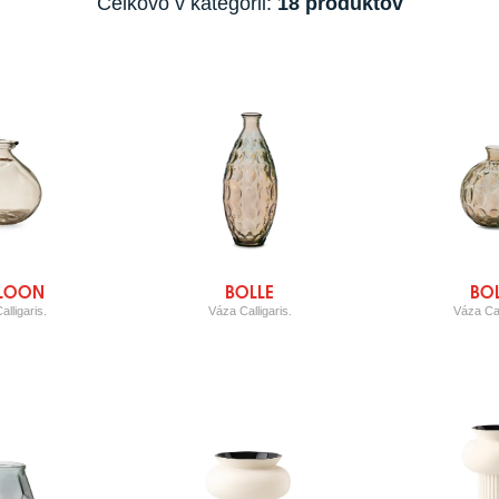
Celkovo v kategórii:
18 produktov
LOON
BOLLE
BO
lligaris.
Váza Calligaris.
Váza Cal