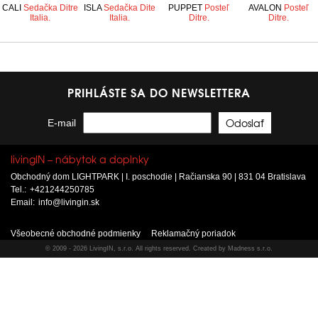
CALI
Sedačka Ditre
ISLA
Sedačka Dite
PUPPET
Posteľ
AVALON
Posteľ
Italia.
Italia.
Ditre.
Ditre.
PRIHLÁSTE SA DO NEWSLETTERA
E-mail
livingIN – nábytok a doplnky
Obchodný dom LIGHTPARK
|
I. poschodie
|
Račianska 90
|
831 04 Bratislava
Tel.:
+421244250785
Email:
info@livingin.sk
Všeobecné obchodné podmienky
Reklamačný poriadok
© 2009 - 2026 LivingIN, s.r.o. All rights reserved.
Created by Madness s.r.o.