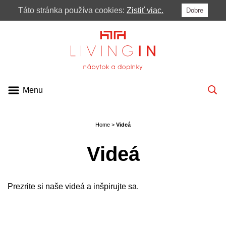
Táto stránka používa cookies:
Zistiť viac.
Dobre
MENU
PONUKA
KATALÓGY
VIDEÁ
Menu
BLOG
PRE ARCHITEKTOV
Home
>
Videá
KONTAKT
Videá
Prezrite si naše videá a inšpirujte sa.