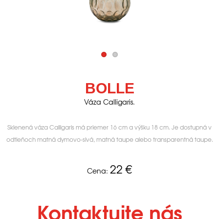
BOLLE
Váza Calligaris.
Sklenená váza Calligaris má priemer 16 cm a výšku 18 cm. Je dostupná v
odtieňoch matná dymovo-sivá, matná taupe alebo transparentná taupe.
22
€
Cena:
Kontaktujte nás