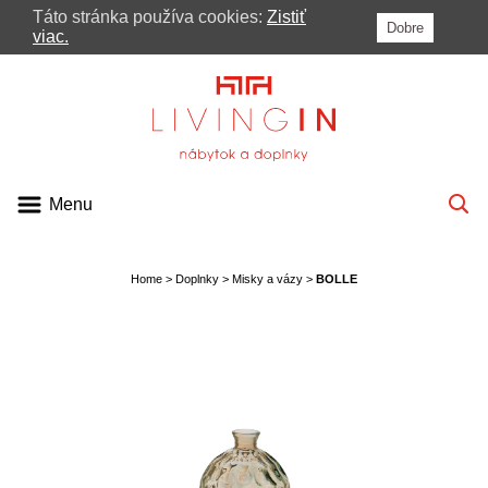
Táto stránka používa cookies:
Zistiť
Dobre
MENU
viac.
PONUKA
KATALÓGY
VIDEÁ
Menu
BLOG
PRE ARCHITEKTOV
Home
>
Doplnky
>
Misky a vázy
>
BOLLE
KONTAKT