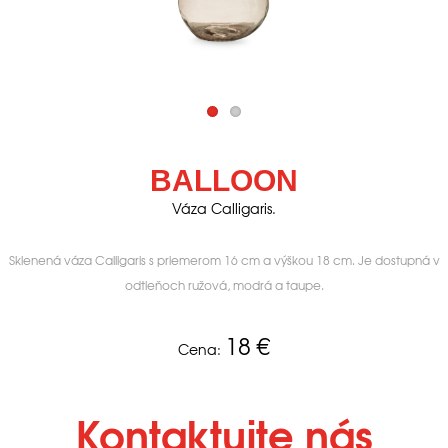
BALLOON
Váza Calligaris.
Sklenená váza Calligaris s priemerom 16 cm a výškou 18 cm. Je dostupná v
odtieňoch ružová, modrá a taupe.
18
€
Cena:
Kontaktujte nás