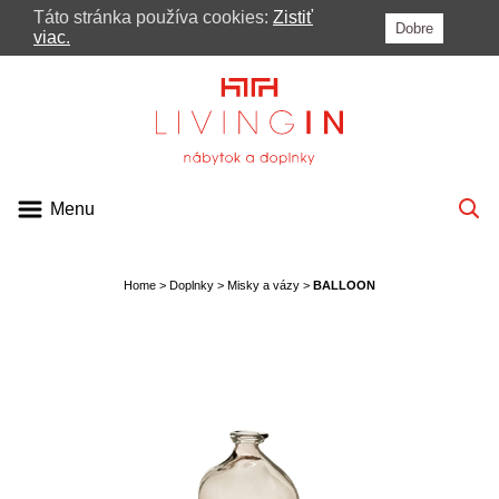
Táto stránka používa cookies:
Zistiť
Dobre
MENU
viac.
PONUKA
KATALÓGY
VIDEÁ
Menu
BLOG
PRE ARCHITEKTOV
Home
>
Doplnky
>
Misky a vázy
>
BALLOON
KONTAKT