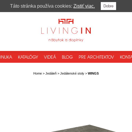
Táto stránka používa cookies:
Zistiť viac.
Dobre
ONUKA
KATALÓGY
VIDEÁ
BLOG
PRE ARCHITEKTOV
KONTA
Home
>
Jedáleň
>
Jedálenské stoly
>
WINGS