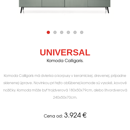
UNIVERSAL
Komoda Calligaris.
Komoda Calligaris má dvierka a korpusy v keramickej, drevenej, prípadne
sklenenej úprave. Novinkou pri tejto obľúbenej komode sú vysoké, kovové
nožičky. Komoda môže byť trojdverová 180x50x79cm, alebo štvordverová
240x50x70cm.
3.924
€
Cena od: