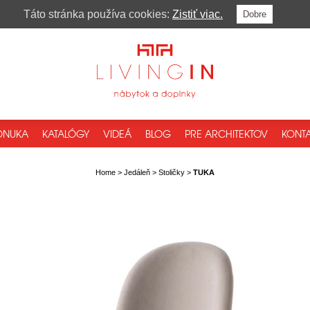
Táto stránka používa cookies:
Zistiť viac.
Dobre
ONUKA
KATALÓGY
VIDEÁ
BLOG
PRE ARCHITEKTOV
KONTA
Home
>
Jedáleň
>
Stoličky
>
TUKA