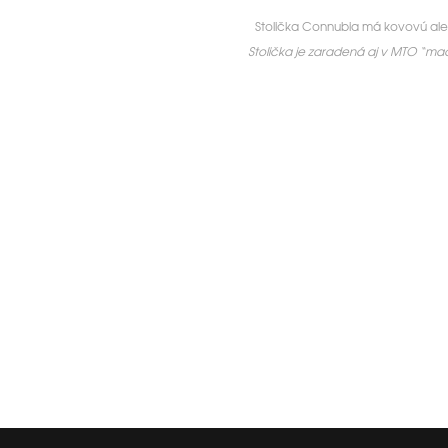
Stolička Connubia má kovovú ale
Stolička je zaradená aj v MTO “ma