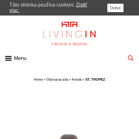
Táto stránka používa cookies:
Zistiť
Dobre
MENU
viac.
PONUKA
KATALÓGY
VIDEÁ
Menu
BLOG
PRE ARCHITEKTOV
Home
>
Obývacia izba
>
Kreslá
>
ST. TROPEZ
KONTAKT