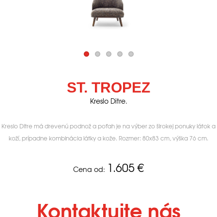
ST. TROPEZ
Kreslo Ditre.
Kreslo Ditre má drevenú podnož a poťah je na výber zo širokej ponuky látok a
koží, prípadne kombinácia látky a kože. Rozmer: 80x83 cm, výška 76 cm.
1.605
€
Cena od:
Kontaktujte nás