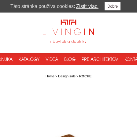
Táto stránka používa cookies:
Zistiť viac.
Dobre
ONUKA
KATALÓGY
VIDEÁ
BLOG
PRE ARCHITEKTOV
KONTA
Home
>
Design sale
>
ROCHE