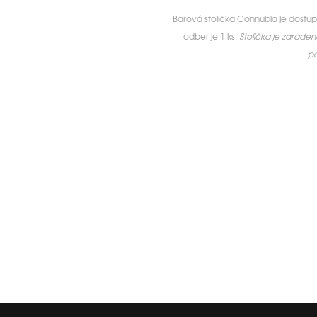
Barová stolička Connubia je dostu
odber je 1 ks.
Stolička je zarade
po