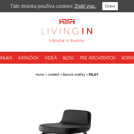
Táto stránka používa cookies:
Zistiť viac.
Dobre
ONUKA
KATALÓGY
VIDEÁ
BLOG
PRE ARCHITEKTOV
KONTA
Home
>
Jedáleň
>
Barové stoličky
>
RILEY