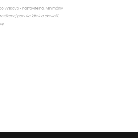
 výškovo - nastaviteľná. Minimálny
ozšírenej ponuke látok a ekokoží,
sy.