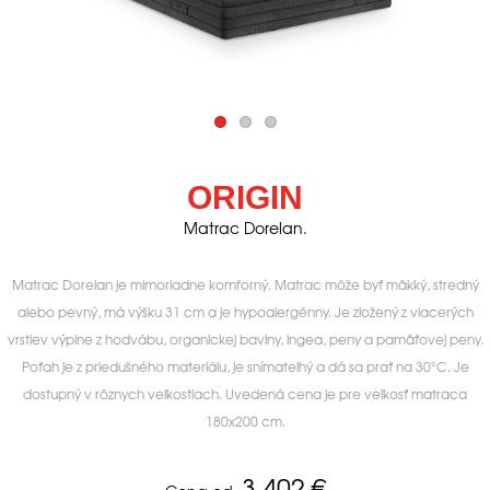
ORIGIN
Matrac Dorelan.
Matrac Dorelan je mimoriadne komforný. Matrac môže byť mäkký, stredný
alebo pevný, má výšku 31 cm a je hypoalergénny. Je zložený z viacerých
vrstiev výplne z hodvábu, organickej bavlny, ingea, peny a pamäťovej peny.
Poťah je z priedušného materiálu, je snímateľný a dá sa prať na 30°C. Je
dostupný v rôznych veľkostiach. Uvedená cena je pre veľkosť matraca
180x200 cm.
3.402
€