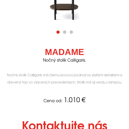
MADAME
Nočný stolík Calligaris.
Nočný stolík Calligaris má čiernu kovovú podnož so zlatými detailami a
drevený top vo viacerých prevedeniach. Stolík má aj verziu s lampou.
1.010
€
Cena od:
Kontaktujte nás