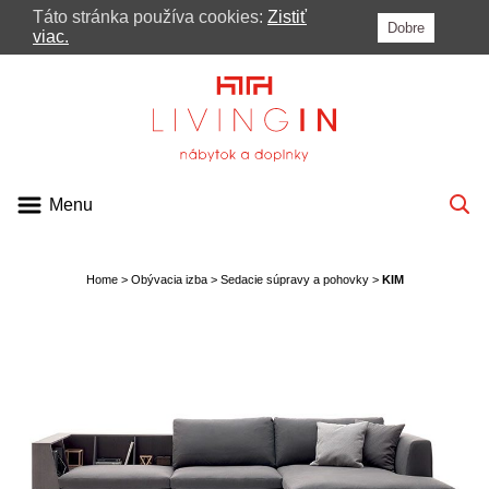
Táto stránka používa cookies:
Zistiť
Dobre
MENU
viac.
PONUKA
KATALÓGY
VIDEÁ
Menu
BLOG
PRE ARCHITEKTOV
Home
>
Obývacia izba
>
Sedacie súpravy a pohovky
>
KIM
KONTAKT