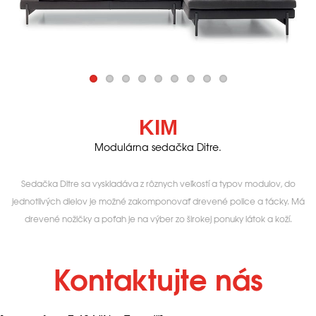
KIM
Modulárna sedačka Ditre.
Sedačka Ditre sa vyskladáva z rôznych veľkostí a typov modulov, do
jednotlivých dielov je možné zakomponovať drevené police a tácky. Má
drevené nožičky a poťah je na výber zo širokej ponuky látok a koží.
Kontaktujte nás