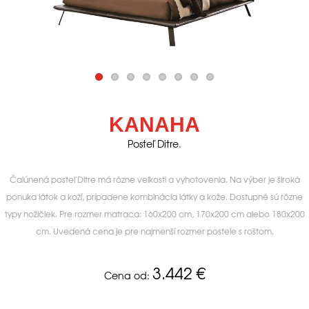
KANAHA
Posteľ Ditre.
Čalúnená posteľ Ditre má rôzne veľkosti a vyhotovenia. Na výber je široká
ponuka látok a koží, prípadene kombinácia látky a kože. Dostupné sú rôzne
typy nožičiek. Pre rozmer matraca: 160x200 cm, 170x200 cm alebo 180x200
cm. Uvedená cena je pre najmenší rozmer postele s roštom.
3.442
€
Cena od: