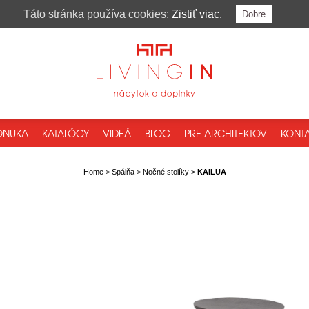
Táto stránka používa cookies:
Zistiť viac.
Dobre
ONUKA
KATALÓGY
VIDEÁ
BLOG
PRE ARCHITEKTOV
KONTA
Home
>
Spálňa
>
Nočné stolíky
>
KAILUA