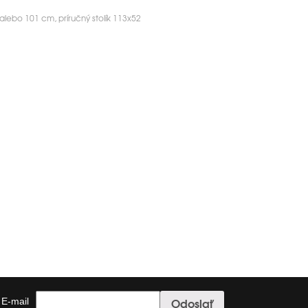
lebo 101 cm, príručný stolík 113x52
E-mail