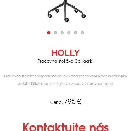
HOLLY
Pracovná stolička Calligaris.
Pracovná stolička Calligaris má kovovú podnož na kolieskach a čalúnený
sedák z látky alebo ekokože vo viacerých prevedeniach.
795
€
Cena:
Kontaktujte nás