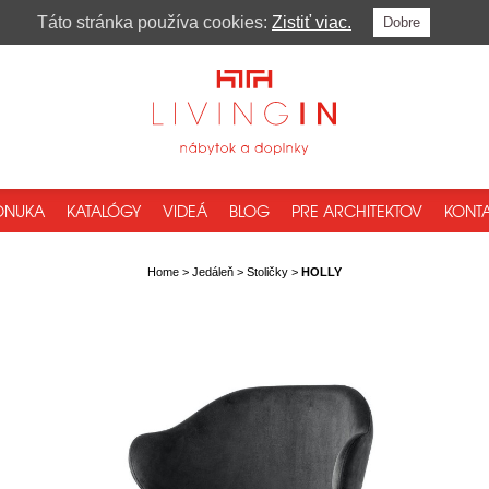
Táto stránka používa cookies:
Zistiť viac.
Dobre
ONUKA
KATALÓGY
VIDEÁ
BLOG
PRE ARCHITEKTOV
KONTA
Home
>
Jedáleň
>
Stoličky
>
HOLLY