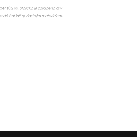
er sú 2 ks.
Stolička je zaradená aj v
a dá čalúniť aj vlastným materiálom.