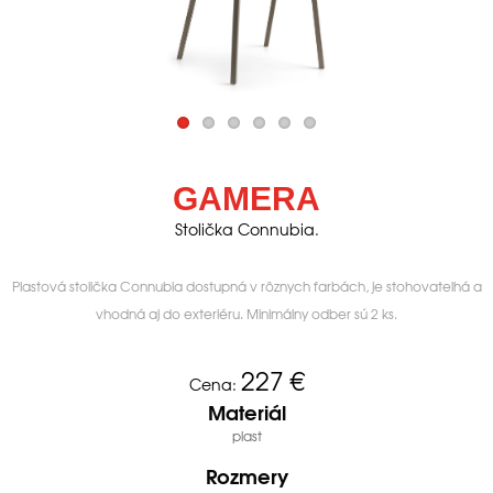
GAMERA
Stolička Connubia.
Plastová stolička Connubia dostupná v rôznych farbách, je stohovateľná a
vhodná aj do exteriéru. Minimálny odber sú 2 ks.
227
€
Cena:
Materiál
plast
Rozmery