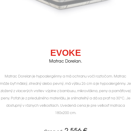
EVOKE
Matrac Dorelan.
Matrac Dorelan je hypoalergénny a má ochranu voči roztočom. Matrac
môže byť mäkký, stredný alebo pevný, má výšku 26 cm a je hypoalergénny. Je
zložený z viacerých vrstiev výplne z bambusu, mikrovlákna, peny a pamäťovej
peny. Poťah je z priedušného materiálu, je snímateľný a dá sa prať na 30°C. Je
dostupný v rôznych veľkostiach. Uvedená cena je pre veľkosť matraca
180x200 cm.
2.556
€