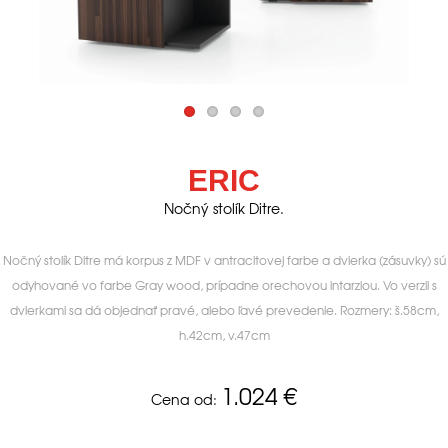
ERIC
Nočný stolík Ditre.
Nočný stolík Ditre má korpus z MDF v antracitovej farbe a dvierka (zásuvky) sú
odyhované vo farbe Gray wood, prípadne orechovou intarziou. Vo verzii s
dvierkami sa dá objednať pravé, alebo ľavé prevedenie. Rozmery: š.58cm,
h.42cm, v.47cm
1.024
€
Cena od: