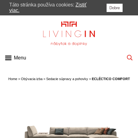
Táto stránka používa cookies:
Zistiť
Dobre
MENU
viac.
PONUKA
KATALÓGY
VIDEÁ
Menu
BLOG
PRE ARCHITEKTOV
Home
>
Obývacia izba
>
Sedacie súpravy a pohovky
>
ECLÉCTICO COMFORT
KONTAKT