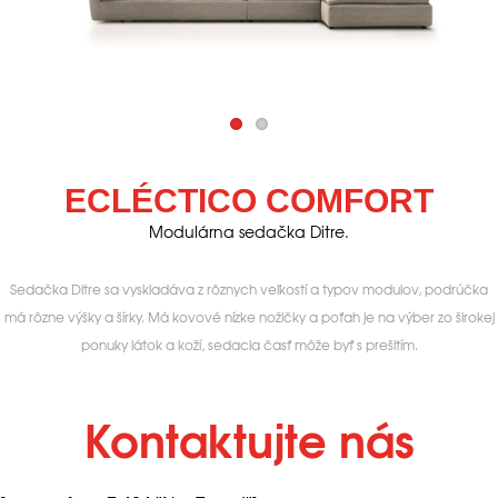
ECLÉCTICO COMFORT
Modulárna sedačka Ditre.
Sedačka Ditre sa vyskladáva z rôznych veľkostí a typov modulov, podrúčka
má rôzne výšky a šírky. Má kovové nízke nožičky a poťah je na výber zo širokej
ponuky látok a koží, sedacia časť môže byť s prešitím.
Kontaktujte nás