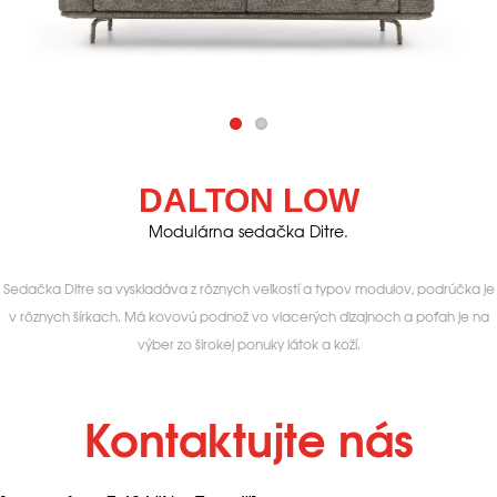
DALTON LOW
Modulárna sedačka Ditre.
Sedačka Ditre sa vyskladáva z rôznych veľkostí a typov modulov, podrúčka je
v rôznych šírkach. Má kovovú podnož vo viacerých dizajnoch a poťah je na
výber zo širokej ponuky látok a koží.
Kontaktujte nás