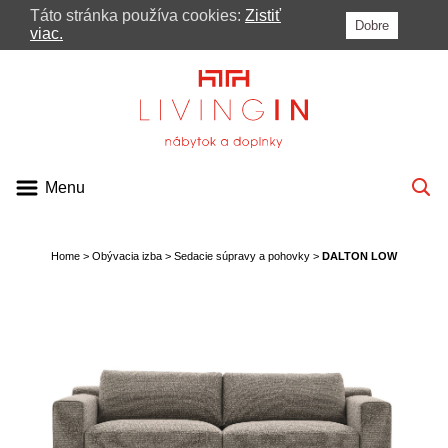
Táto stránka používa cookies:
Zistiť
Dobre
MENU
viac.
PONUKA
KATALÓGY
VIDEÁ
Menu
BLOG
PRE ARCHITEKTOV
Home
>
Obývacia izba
>
Sedacie súpravy a pohovky
>
DALTON LOW
KONTAKT