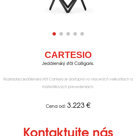
CARTESIO
Jedálenský stôl Calligaris.
Rozkladací jedálenský stôl Cartesio je dostupný vo viacerých veľkostiach a
materiálových prevedeniach.
3.223
€
Cena od:
Kontaktujte nás