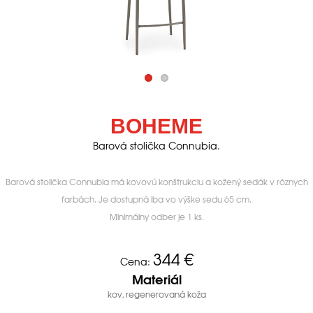
BOHEME
Barová stolička Connubia.
Barová stolička Connubia má kovovú konštrukciu a kožený sedák v rôznych
farbách. Je dostupná iba vo výške sedu 65 cm.
Minimálny odber je 1 ks.
344
€
Cena:
Materiál
kov, regenerovaná koža