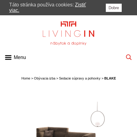
Táto stránka používa cookies:
Zistiť
Dobre
MENU
viac.
PONUKA
KATALÓGY
VIDEÁ
Menu
BLOG
PRE ARCHITEKTOV
Home
>
Obývacia izba
>
Sedacie súpravy a pohovky
>
BLAKE
KONTAKT