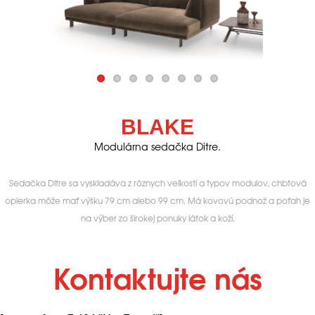
BLAKE
Modulárna sedačka Ditre.
Sedačka Ditre sa vyskladáva z rôznych veľkostí a typov modulov, chbtová
opierka môže mať výšku 79 cm alebo 99 cm. Má kovovú podnož a poťah je
na výber zo širokej ponuky látok a koží.
Kontaktujte nás