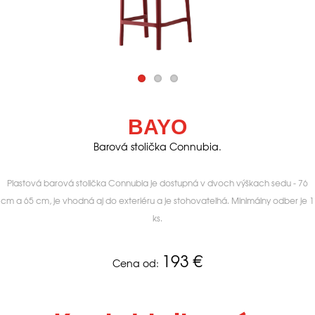
BAYO
Barová stolička Connubia.
Plastová barová stolička Connubia je dostupná v dvoch výškach sedu - 76
cm a 65 cm, je vhodná aj do exteriéru a je stohovateľná. Minimálny odber je 1
ks.
193
€
Cena od: