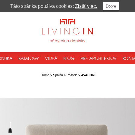
Táto stránka používa cookies:
Zistiť viac.
Dobre
ONUKA
KATALÓGY
VIDEÁ
BLOG
PRE ARCHITEKTOV
KONTA
Home
>
Spálňa
>
Postele
>
AVALON