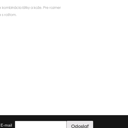
ix kombinácia látky a kože. Pre rozmer
 s roštom.
E-mail