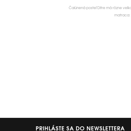
Čalúnená posteľ Ditre má rôzne veľkos
matraca: 
PRIHLÁSTE SA DO NEWSLETTERA