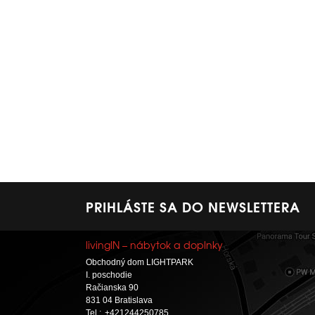
PRIHLÁSTE SA DO NEWSLETTERA
livingIN – nábytok a doplnky
Obchodný dom LIGHTPARK
I. poschodie
Račianska 90
831 04 Bratislava
Tel.:
+421244250785