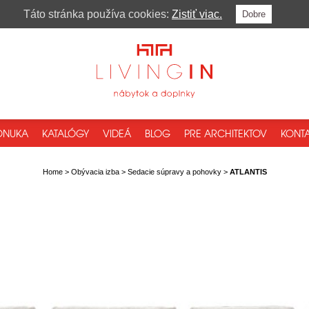
Táto stránka používa cookies:
Zistiť viac.
Dobre
ONUKA
KATALÓGY
VIDEÁ
BLOG
PRE ARCHITEKTOV
KONTA
Home
>
Obývacia izba
>
Sedacie súpravy a pohovky
>
ATLANTIS