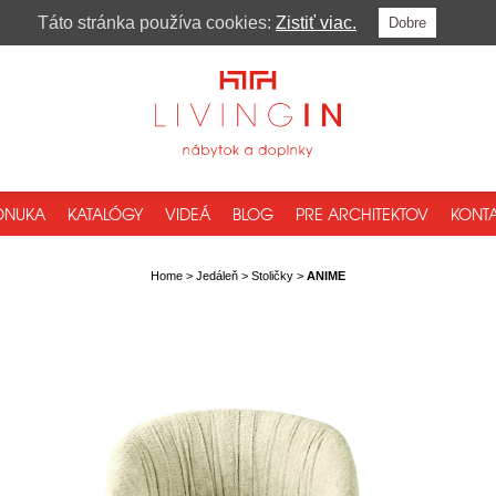
Táto stránka používa cookies:
Zistiť viac.
Dobre
ONUKA
KATALÓGY
VIDEÁ
BLOG
PRE ARCHITEKTOV
KONTA
Home
>
Jedáleň
>
Stoličky
>
ANIME