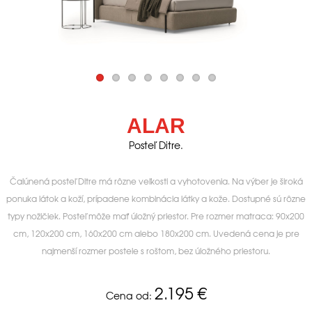
ALAR
Posteľ Ditre.
Čalúnená posteľ Ditre má rôzne veľkosti a vyhotovenia. Na výber je široká
ponuka látok a koží, prípadene kombinácia látky a kože. Dostupné sú rôzne
typy nožičiek. Posteľ môže mať úložný priestor. Pre rozmer matraca: 90x200
cm, 120x200 cm, 160x200 cm alebo 180x200 cm. Uvedená cena je pre
najmenší rozmer postele s roštom, bez úložného priestoru.
2.195
€
Cena od: