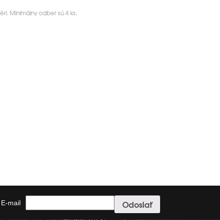
ri. Minimálny odber sú 4 ks.
E-mail