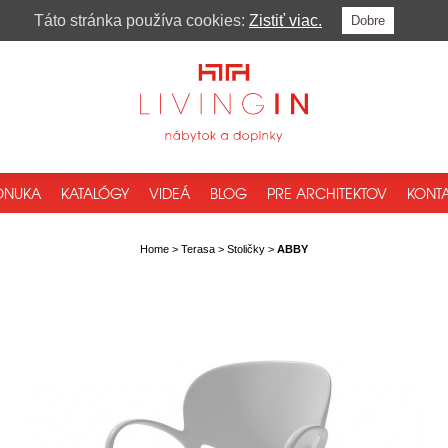
Táto stránka používa cookies:
Zistiť viac.
Dobre
ONUKA
KATALÓGY
VIDEÁ
BLOG
PRE ARCHITEKTOV
KONTA
Home
>
Terasa
>
Stoličky
>
ABBY